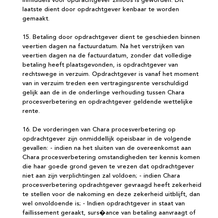
inmiddels voor opdrachtgever zinloos is geworden. Dit
laatste dient door opdrachtgever kenbaar te worden
gemaakt.
15. Betaling door opdrachtgever dient te geschieden binnen
veertien dagen na factuurdatum. Na het verstrijken van
veertien dagen na de factuurdatum, zonder dat volledige
betaling heeft plaatsgevonden, is opdrachtgever van
rechtswege in verzuim. Opdrachtgever is vanaf het moment
van in verzuim treden een vertragingsrente verschuldigd
gelijk aan de in de onderlinge verhouding tussen Chara
procesverbetering en opdrachtgever geldende wettelijke
rente.
16. De vorderingen van Chara procesverbetering op
opdrachtgever zijn onmiddellijk opeisbaar in de volgende
gevallen: - indien na het sluiten van de overeenkomst aan
Chara procesverbetering omstandigheden ter kennis komen
die haar goede grond geven te vrezen dat opdrachtgever
niet aan zijn verplichtingen zal voldoen; - indien Chara
procesverbetering opdrachtgever gevraagd heeft zekerheid
te stellen voor de nakoming en deze zekerheid uitblijft, dan
wel onvoldoende is; - Indien opdrachtgever in staat van
faillissement geraakt, surs�ance van betaling aanvraagt of