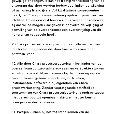
gewijzigd of aangevuld kan het tijdstip van voltooiing van de
uitvoering daardoor worden be�nvloed. Indien de wijziging
of aanvulling financi�le en/of kwalitatieve consequenties
heeft, zal Chara procesverbetering opdrachtgever hierover
inlichten. Indien een vast honorarium is overeengekomen zal
zij daarbij zo mogelijk aangeven in hoeverre de wijziging of
aanvulling van de overeenkomst een overschrijding van dit
honorarium tot gevolg heeft.
9. Chara procesverbetering behoudt zich alle rechten van
intellectuele eigendom die door haar werkzaamheden
ontstaan, voor.
10. Alle door Chara procesverbetering in het kader van de
overeenkomst uitgebrachte adviezen en verstrekte stukken
en informatie e.d. blijven, evenals bij de uitvoering van de
overeenkomst gebruikte modellen, technieken,
instrumenten, software e.d., eigendom van Chara
procesverbetering. Zonder voorafgaande schriftelijke
toestemming van Chara procesverbetering is opdrachtgever
niet gerechtigd tot openbaarmaking en het ter kennis
brengen aan derden daarvan.
11. Partijen kunnen bij het tot stand komen van de